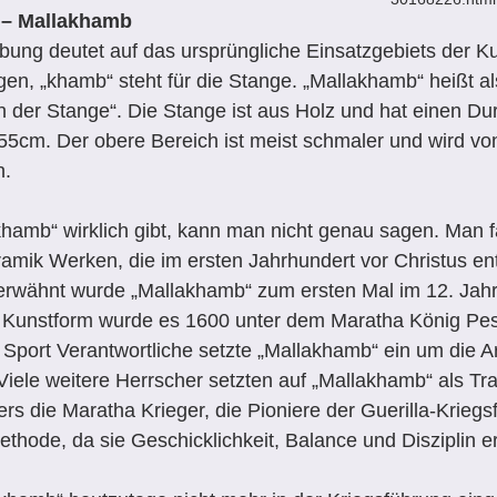
. – Mallakhamb
ung deutet auf das ursprüngliche Einsatzgebiets der Ku
gen, „khamb“ steht für die Stange. „Mallakhamb“ heißt al
n der Stange“. Die Stange ist aus Holz und hat einen D
cm. Der obere Bereich ist meist schmaler und wird von 
n.
hamb“ wirklich gibt, kann man nicht genau sagen. Man f
amik Werken, die im ersten Jahrhundert vor Christus en
h erwähnt wurde „Mallakhamb“ zum ersten Mal im 12. Jah
als Kunstform wurde es 1600 unter dem Maratha König Pes
 Sport Verantwortliche setzte „Mallakhamb“ ein um die 
 Viele weitere Herrscher setzten auf „Mallakhamb“ als Tra
ers die Maratha Krieger, die Pioniere der Guerilla-Kriegs
thode, da sie Geschicklichkeit, Balance und Disziplin er