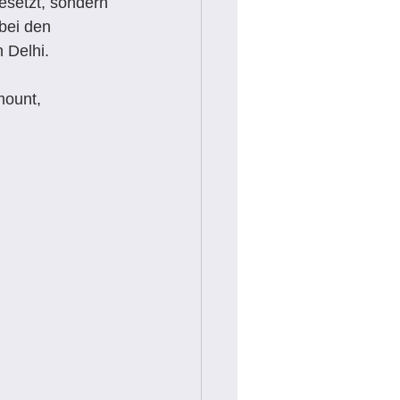
esetzt, sondern 
bei den 
 Delhi.
mount, 