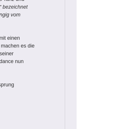
” bezeichnet 
ängig vom 
mit einen 
h machen es die 
seiner 
edance nun 
sprung 