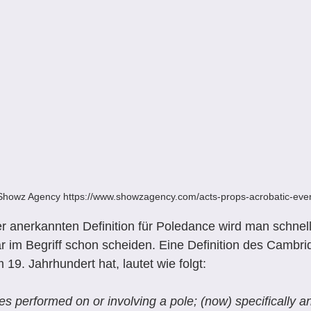
t Showz Agency https://www.showzagency.com/acts-props-acrobatic-eve
r anerkannten Definition für Poledance wird man schnel
ar im Begriff schon scheiden. Eine Definition des Cambrid
 19. Jahrhundert hat, lautet wie folgt:
s performed on or involving a pole; (now) specifically a