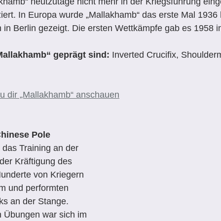
akhamb“ heutzutage nicht mehr in der Kriegsführung eing
ziert. In Europa wurde „Mallakhamb“ das erste Mal 1936 
in Berlin gezeigt. Die ersten Wettkämpfe gab es 1958 in
„Mallakhamb“ geprägt sind:
 Inverted Crucifix, Shoulder
du dir „Mallakhamb“ anschauen
Chinese Pole
das Training an der 
der Kräftigung des 
Hunderte von Kriegern 
am und performten 
cks an der Stange. 
n Übungen war sich im 