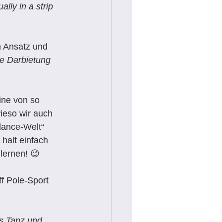
lly in a strip 
n Ansatz und 
he Darbietung 
ine von so 
ieso wir auch 
dance-Welt“ 
 halt einfach 
nlernen! 😉
f Pole-Sport 
us Tanz und 