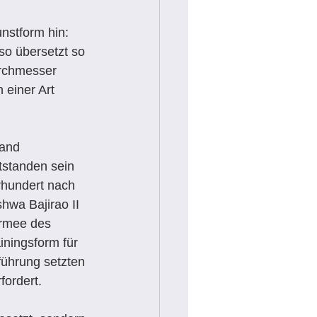
nstform hin:
so übersetzt so 
urchmesser 
einer Art 
and 
tstanden sein 
rhundert nach 
hwa Bajirao II 
Armee des 
iningsform für 
führung setzten 
fordert. 