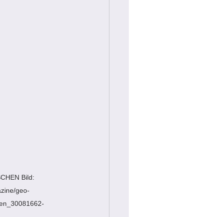
SCHEN Bild: 
zine/geo-
gen_30081662-