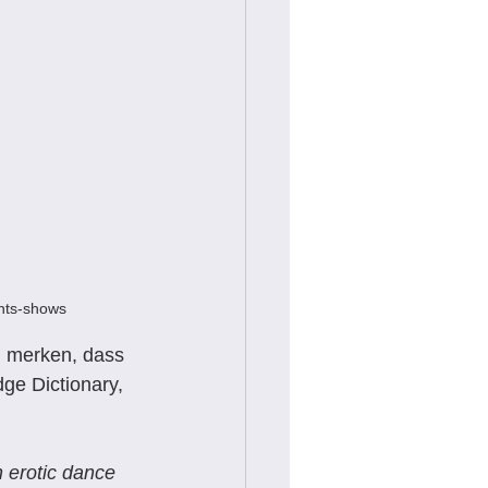
nts-shows
l merken, dass 
ge Dictionary, 
n erotic dance 