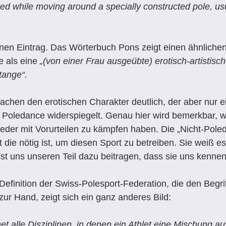
ed while moving around a specially constructed pole, usua
inen Eintrag. Das Wörterbuch Pons zeigt einen ähnliche
 als eine 
„(von einer Frau ausgeübte) erotisch-artistisc
tange“.
achen den erotischen Charakter deutlich, der aber nur e
 Poledance widerspiegelt. Genau hier wird bemerkbar, w
eder mit Vorurteilen zu kämpfen haben. Die „Nicht-Pole
t die nötig ist, um diesen Sport zu betreiben. Sie weiß es
asst uns unseren Teil dazu beitragen, dass sie uns kenne
efinition der Swiss-Polesport-Federation, die den Begrif
 zur Hand, zeigt sich ein ganz anderes Bild:
et alle Disziplinen, in denen ein Athlet eine Mischung a