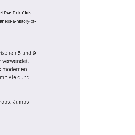
rl Pen Pals Club 
itness-a-history-of-
wischen 5 und 9 
 verwendet. 
es modernen 
mit Kleidung 
Drops, Jumps