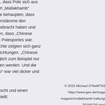
, dass Pole sich aus 
rt „Mallakhamb“ 
re behaupten, dass 
nerstämme den 
ebracht haben und 
n, dass „Chinese 
 Polesportes war.
hte zeigten sich ganz 
richtungen. „Chinese 
lich zum Beispiel nur 
en werden. Und die 
“ war viel dicker und 
© 2015 Michael O’Neill/TA
scht und einen 
https://www.geo.de/maga
ellt:
magazin/mallakhamb-haltun
30168226.html